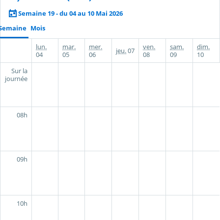
Semaine 19 - du 04 au 10 Mai 2026
Semaine
Mois
lun.
mar.
mer.
ven.
sam.
dim.
jeu.
07
04
05
06
08
09
10
Sur la
journée
08h
09h
10h