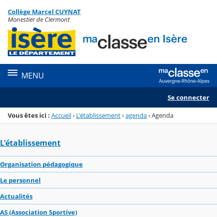
Panneau de gestion des cookies
Collège Marcel CUYNAT
Menu de la rubrique
Contenu
Monestier de Clermont
MENU
Se connecter
Vous êtes ici :
Accueil
›
L'établissement
›
agenda
›
Agenda
L'établissement
Organisation pédagogique
Le personnel
Actualités
AS (Association Sportive)