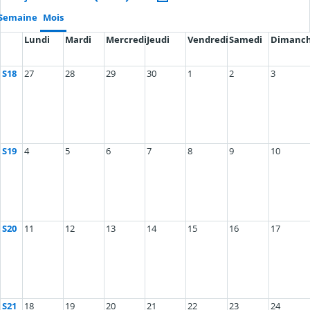
Semaine
Mois
Lundi
Mardi
Mercredi
Jeudi
Vendredi
Samedi
Dimanc
S18
27
28
29
30
1
2
3
S19
4
5
6
7
8
9
10
S20
11
12
13
14
15
16
17
S21
18
19
20
21
22
23
24