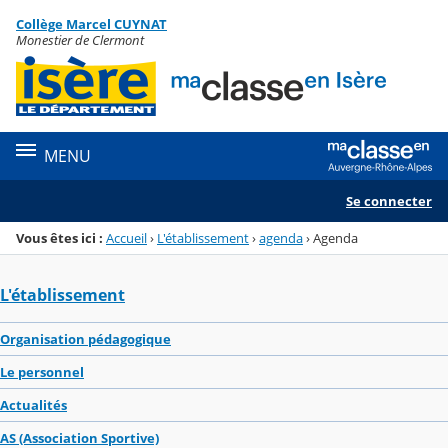
Panneau de gestion des cookies
Collège Marcel CUYNAT
Menu de la rubrique
Contenu
Monestier de Clermont
MENU
Se connecter
Vous êtes ici :
Accueil
›
L'établissement
›
agenda
›
Agenda
L'établissement
Organisation pédagogique
Le personnel
Actualités
AS (Association Sportive)