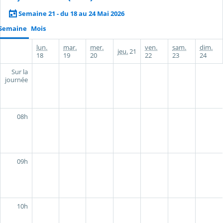
Semaine 21 - du 18 au 24 Mai 2026
Semaine
Mois
lun.
mar.
mer.
ven.
sam.
dim.
jeu.
21
18
19
20
22
23
24
Sur la
journée
08h
09h
10h