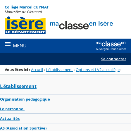
Panneau de gestion des cookies
Collège Marcel CUYNAT
Menu de la rubrique
Contenu
Monestier de Clermont
MENU
Se connecter
Vous êtes ici :
Accueil
›
L'établissement
›
Options et LV2 au collège
›
L'établissement
Organisation pédagogique
Le personnel
Actualités
AS (Association Sportive)