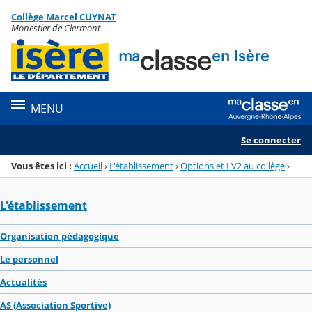
Panneau de gestion des cookies
Collège Marcel CUYNAT
Menu de la rubrique
Contenu
Monestier de Clermont
MENU
Se connecter
Vous êtes ici :
Accueil
›
L'établissement
›
Options et LV2 au collège
›
L'établissement
Organisation pédagogique
Le personnel
Actualités
AS (Association Sportive)