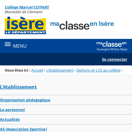
Panneau de gestion des cookies
Collège Marcel CUYNAT
Menu de la rubrique
Contenu
Monestier de Clermont
MENU
Se connecter
Vous êtes ici :
Accueil
›
L'établissement
›
Options et LV2 au collège
›
L'établissement
Organisation pédagogique
Le personnel
Actualités
AS (Association Sportive)