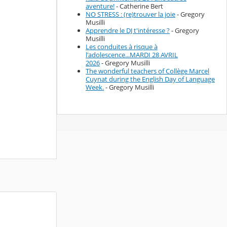
aventure!
- Catherine Bert
NO STRESS : (re)trouver la joie
- Gregory
Musilli
Apprendre le DJ t'intéresse ?
- Gregory
Musilli
Les conduites à risque à
l'adolescence...MARDI 28 AVRIL
2026
- Gregory Musilli
The wonderful teachers of Collège Marcel
Cuynat during the English Day of Language
Week.
- Gregory Musilli