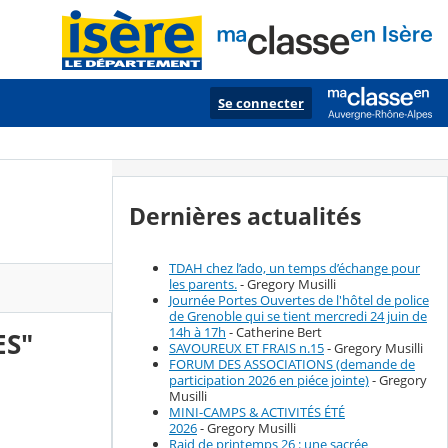
Se connecter
Dernières actualités
TDAH chez l’ado, un temps d’échange pour
les parents.
- Gregory Musilli
Journée Portes Ouvertes de l'hôtel de police
de Grenoble qui se tient mercredi 24 juin de
14h à 17h
- Catherine Bert
ES"
SAVOUREUX ET FRAIS n.15
- Gregory Musilli
FORUM DES ASSOCIATIONS (demande de
participation 2026 en piéce jointe)
- Gregory
Musilli
MINI-CAMPS & ACTIVITÉS ÉTÉ
2026
- Gregory Musilli
Raid de printemps 26 : une sacrée