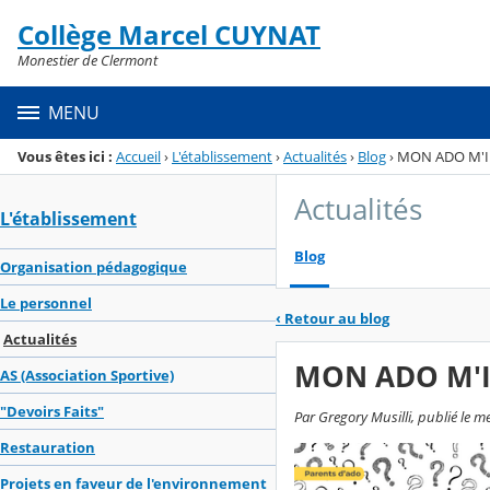
Panneau de gestion des cookies
Collège Marcel CUYNAT
Menu de la rubrique
Contenu
Monestier de Clermont
MENU
Vous êtes ici :
Accueil
›
L'établissement
›
Actualités
›
Blog
›
MON ADO M'I
Actualités
L'établissement
Blog
Organisation pédagogique
Le personnel
‹
Retour au blog
Actualités
MON ADO M'I
AS (Association Sportive)
"Devoirs Faits"
Par Gregory Musilli, publié le m
Restauration
Projets en faveur de l'environnement