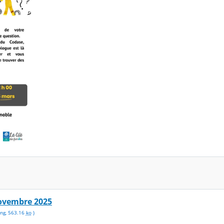
ovembre 2025
ng
,
563.16
ko
)