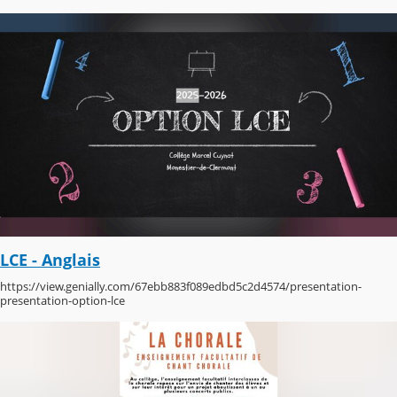
LCE - Anglais
https://view.genially.com/67ebb883f089edbd5c2d4574/presentation-
presentation-option-lce