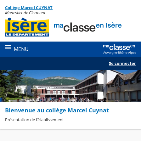
Panneau de gestion des cookies
Collège Marcel CUYNAT
Contenu
Monestier de Clermont
MENU
Se connecter
Bienvenue au collège Marcel Cuynat
Présentation de l'établissement