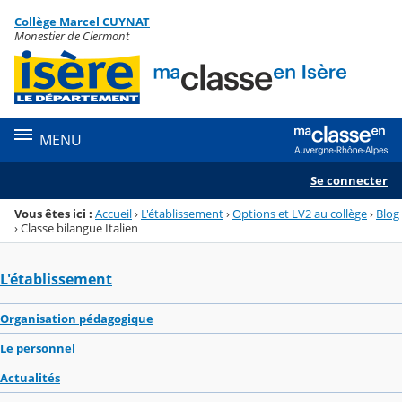
Panneau de gestion des cookies
Collège Marcel CUYNAT
Menu de la rubrique
Contenu
Monestier de Clermont
MENU
Se connecter
Vous êtes ici :
Accueil
›
L'établissement
›
Options et LV2 au collège
›
Blog
›
Classe bilangue Italien
L'établissement
Organisation pédagogique
Le personnel
Actualités