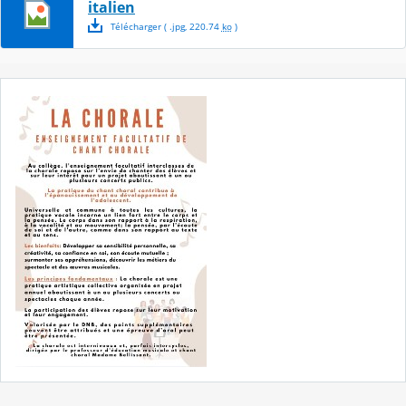
italien
Télécharger
( .
jpg
,
220.74
ko
)