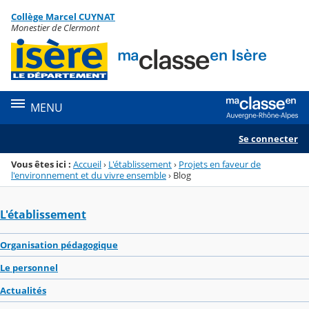
Panneau de gestion des cookies
Collège Marcel CUYNAT
Menu de la rubrique
Contenu
Monestier de Clermont
MENU
Se connecter
Vous êtes ici :
Accueil
›
L'établissement
›
Projets en faveur de
l'environnement et du vivre ensemble
›
Blog
L'établissement
Organisation pédagogique
Le personnel
Actualités