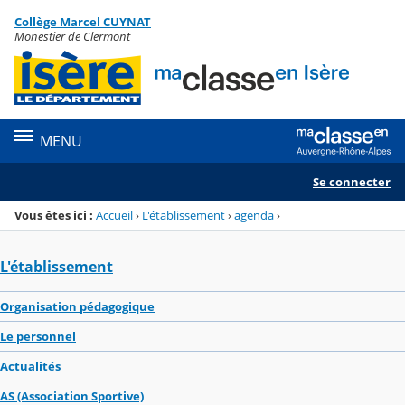
Panneau de gestion des cookies
Collège Marcel CUYNAT
Menu de la rubrique
Contenu
Monestier de Clermont
MENU
Se connecter
Vous êtes ici :
Accueil
›
L'établissement
›
agenda
›
L'établissement
Organisation pédagogique
Le personnel
Actualités
AS (Association Sportive)