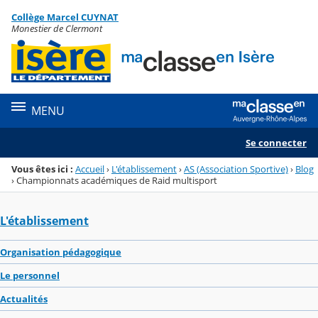
Panneau de gestion des cookies
Collège Marcel CUYNAT
Menu de la rubrique
Contenu
Monestier de Clermont
MENU
Se connecter
Vous êtes ici :
Accueil
›
L'établissement
›
AS (Association Sportive)
›
Blog
›
Championnats académiques de Raid multisport
L'établissement
Organisation pédagogique
Le personnel
Actualités