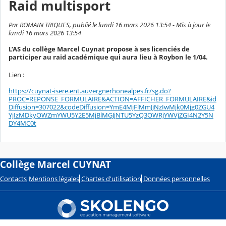
Raid multisport
Par ROMAIN TRIQUES, publié le lundi 16 mars 2026 13:54 - Mis à jour le
lundi 16 mars 2026 13:54
L’AS du collège Marcel Cuynat propose à ses licenciés de
participer au raid académique qui aura lieu à Roybon le 1/04.
Lien :
https://cuynat-isere.ent.auvergnerhonealpes.fr/sg.do?
PROC=REPONSE_FORMULAIRE&ACTION=AFFICHER_FORMULAIRE&id
Diffusion=307022&codeDiffusion=YmE4MjFlMmJjNzIwMjk0Mjg0ZGU4
YjIzMDkyOWZmYWU5Y2E5MjBlMGJjNTU5YzQ3OWRjYWVjZGI4N2Y5N
DY4MC0t
Collège Marcel CUYNAT
Contacts
Mentions légales
Chartes d'utilisation
Données personnelles