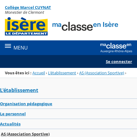
Panneau de gestion des cookies
Collège Marcel CUYNAT
Menu de la rubrique
Contenu
Monestier de Clermont
MENU
Se connecter
Vous êtes ici :
Accueil
›
L'établissement
›
AS (Association Sportive)
›
L'établissement
Organisation pédagogique
Le personnel
Actualités
AS (Association Sportive)