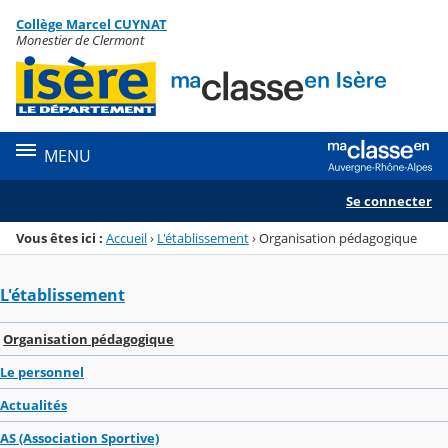
Panneau de gestion des cookies
Collège Marcel CUYNAT
Menu de la rubrique
Contenu
Monestier de Clermont
MENU
Se connecter
Vous êtes ici :
Accueil
›
L'établissement
›
Organisation pédagogique
L'établissement
Organisation pédagogique
Le personnel
Actualités
AS (Association Sportive)