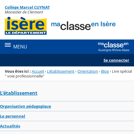
Panneau de gestion des cookies
Collège Marcel CUYNAT
Menu de la rubrique
Contenu
Monestier de Clermont
MENU
Se connecter
Vous êtes ici :
Accueil
›
L'établissement
›
Orientation
›
Blog
›
Live spécial
" voie professionnelle"
L'établissement
Organisation pédagogique
Le personnel
Actualités