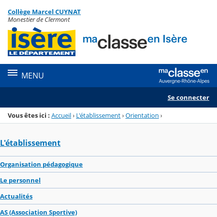
Panneau de gestion des cookies
Collège Marcel CUYNAT
Menu de la rubrique
Contenu
Monestier de Clermont
MENU
Se connecter
Vous êtes ici :
Accueil
›
L'établissement
›
Orientation
›
L'établissement
Organisation pédagogique
Le personnel
Actualités
AS (Association Sportive)